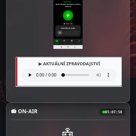
📻 ON-AIR
05:07:59
🤖